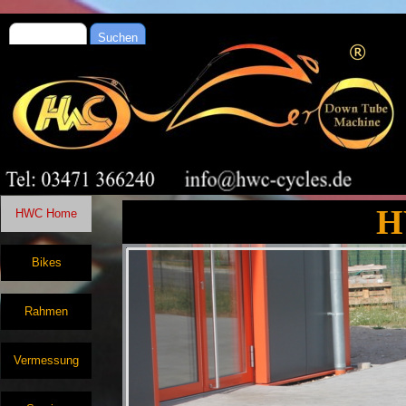
Suchen
H
HWC Home
Bikes
Rahmen
Vermessung